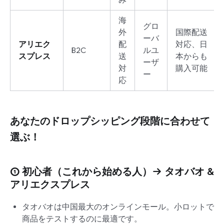
海
グロ
外
国際配送
ーバ
アリエク
配
対応、日
B2C
ルユ
スプレス
送
本からも
ーザ
対
購入可能
ー
応
あなたのドロップシッピング段階に合わせて
選ぶ！
① 初心者（これから始める人）→
タオバオ &
アリエクスプレス
タオバオは中国最大のオンラインモール。小ロットで
商品をテストするのに最適です。