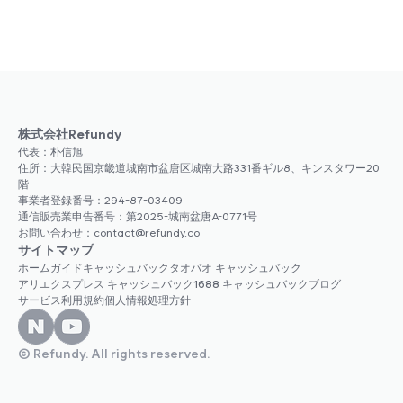
株式会社Refundy
代表：朴信旭
住所：大韓民国京畿道城南市盆唐区城南大路331番ギル8、キンスタワー20
階
事業者登録番号：294-87-03409
通信販売業申告番号：第2025-城南盆唐A-0771号
お問い合わせ：contact@refundy.co
サイトマップ
ホーム
ガイド
キャッシュバック
タオバオ キャッシュバック
アリエクスプレス キャッシュバック
1688 キャッシュバック
ブログ
サービス利用規約
個人情報処理方針
© Refundy. All rights reserved.