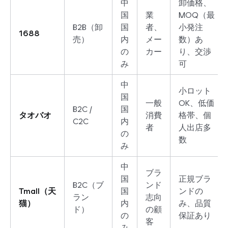
中
卸価格、
国
業
MOQ（最
B2B（卸
国
者、
小発注
1688
売）
内
メー
数）あ
の
カー
り、交渉
み
可
中
小ロット
国
一般
OK、低価
B2C /
国
タオバオ
消費
格帯、個
C2C
内
者
人出店多
の
数
み
中
ブラ
国
正規ブラ
B2C（ブ
ンド
Tmall（天
国
ンドの
ラン
志向
猫）
内
み、品質
ド）
の顧
の
保証あり
客
み