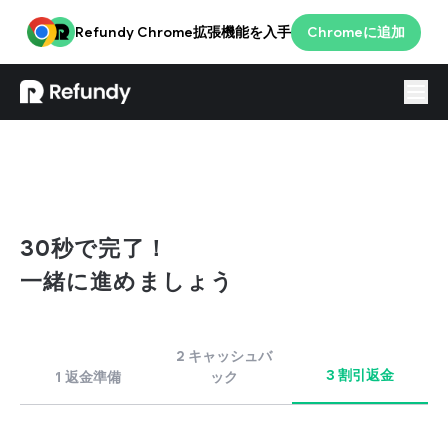
Refundy Chrome拡張機能を入手
Chromeに追加
ログイン
JPN
30秒で完了！
一緒に進めましょう
2 キャッシュバ
3 割引返金
1 返金準備
ック