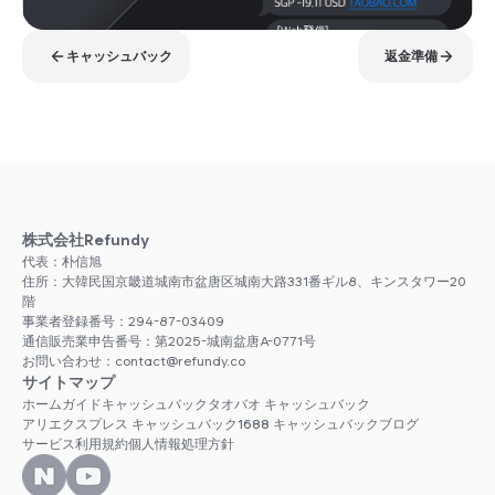
キャッシュバック
返金準備
株式会社Refundy
代表：朴信旭
住所：大韓民国京畿道城南市盆唐区城南大路331番ギル8、キンスタワー20
階
事業者登録番号：294-87-03409
通信販売業申告番号：第2025-城南盆唐A-0771号
お問い合わせ：contact@refundy.co
サイトマップ
ホーム
ガイド
キャッシュバック
タオバオ キャッシュバック
アリエクスプレス キャッシュバック
1688 キャッシュバック
ブログ
サービス利用規約
個人情報処理方針