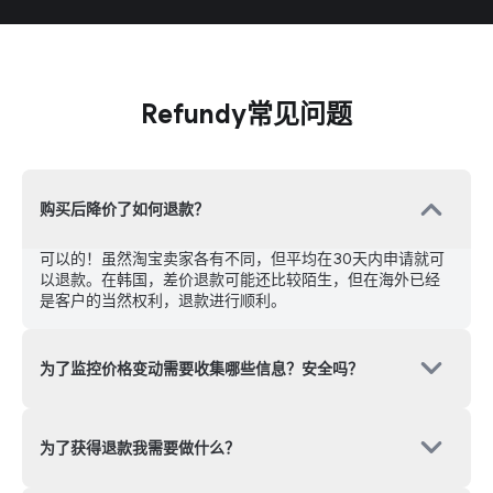
运营代购讲座'디노맘学校'
运营YouTube频道'디노맘'
多亏了Refundy，只需点击一次按钮就能积累返现，感觉
像是获得额外收入。无需外部平台，直接入账到国内账
Refundy常见问题
户，非常满意。差价退款服务感觉像是额外奖励，我会继
续使用的！
购买后降价了如何退款？
NJobBear
运营代购Naver咖啡厅'구대라이프'
可以的！虽然淘宝卖家各有不同，但平均在30天内申请就可
运营YouTube频道'엔잡곰'
以退款。在韩国，差价退款可能还比较陌生，但在海外已经
是客户的当然权利，退款进行顺利。
这是代购行业从未有过的服务，起初我还怀疑这能行吗？
但亲眼看到过程和结果后，我产生了信任。只需点击一次
就能退款和返现，真的很简单。我向YouTube观众和学员
为了监控价格变动需要收集哪些信息？安全吗？
介绍Refundy还没多久，现在看到真的有很多人在使用。
为了获得退款我需要做什么？
GONGGOM
运营代购Naver咖啡厅'똑셀모'