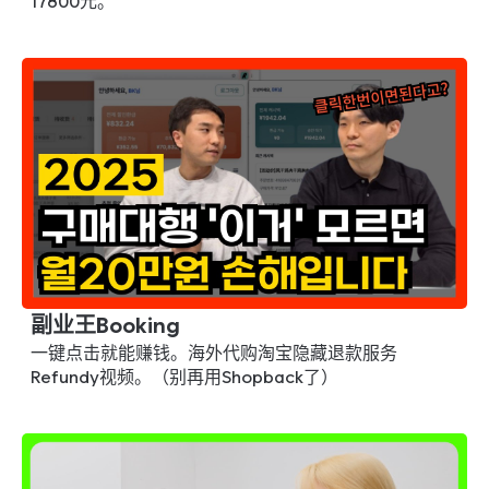
17800元。
运营代购最需要关注的部分之一就是降低成本。即使购买
后价格下降，我们往往无法拿回差价。但使用Refundy就
不用担心这些。已经有很多卖家在称赞这个程序，实际使
用后的评价都是'绝对推荐'、'不知道的话会损失'。
Jung***
我觉得对我没有损失所以有些怀疑，但实际安装使用后发
现真的没有损失！就像新概念的CashWalk一样，装上好好
用着 🫡
Ocean
副业王Booking
运营YouTube频道'오션OCEAN'
一键点击就能赚钱。海外代购淘宝隐藏退款服务
运营代购Naver咖啡厅'반가워, 꿈부자!'
Refundy视频。（别再用Shopback了）
从1月开始使用服务，不到2个月时间里收到了约15万韩元
的退款！想想做了4年多代购错过的退款金额，真的太可惜
了。现在才知道真的很幸运，感谢Refundy团队开发了这
么好的服务！希望以后能找到更多我的隐藏资金并退还给
我，期待着！！