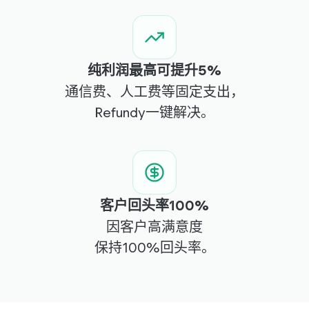
WORKWAYS
运营代购Naver咖啡厅'워크웨이즈'
运营YouTube频道'워크웨이즈'
做代购如果错过退款的话？那就等于在扔钱！💸 使用
纯利润最高可提升5%
Refundy，只需一次点击就能获得隐藏的退款，返现也源
源不断。Workways也强烈推荐！做代购的人现在必须使
通信费、人工费等固定支出，
用！
Refundy一键解决。
LA*LA
真的有自动退款的好服务。现在才知道，真的太幸运了。
客户回头率100%
因客户高满意度
HIPPO SISTER
运营YouTube频道'엄부처'
保持100%回头率。
使用ShopBack时了解到Refundy，立即转换了。比
ShopBack更高的积分率和更快的结算日期，对运营代购商
城帮助很大。能尽快收到返现和退款是最棒的。