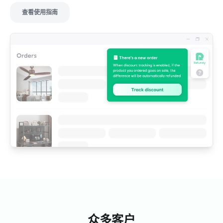
查看使用指南
Dsell
运营代购Naver咖啡厅'迪塞尔海外代购解决方案'
运营YouTube频道'迪塞尔建代表'
在代购业务中，利润率极其重要。通过Refundy获得的退
款和返现真的帮助很大。随着销售额的增长，即使是1%的
利润率也会对净利润产生巨大影响。只需点击一次，退款
和返现就会自动进账，真的感觉像是"赚钱服务"。现在，业
务扩张用Dsell实现无限事业者、市场、商品注册，收益优
化用Refundy - 对于代购卖家来说，两者都是必不可少
的。
众多客户