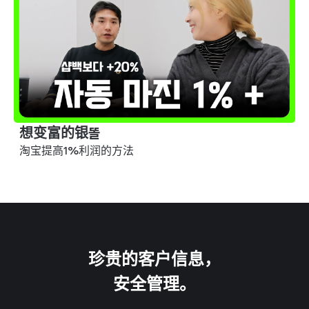
EUN***
自动进钱的结构..太方便了 订外卖和下载Refundy都拖延的
话就是损失 只想自己知道的服务！大发财！不，别大发
财！大发财！不，别大发财！大发财！不，别大发财！
想变富的银똘
Dsell
淘宝提高1%利润的方法
运营代购Naver咖啡厅'迪塞尔海外代购解决方案'
运营YouTube频道'迪塞尔建代表'
在代购业务中，利润率极其重要。通过Refundy获得的退
款和返现真的帮助很大。随着销售额的增长，即使是1%的
利润率也会对净利润产生巨大影响。只需点击一次，退款
和返现就会自动进账，真的感觉像是"赚钱服务"。现在，业
务扩张用Dsell实现无限事业者、市场、商品注册，收益优
珍贵的客户信息，
化用Refundy - 对于代购卖家来说，两者都是必不可少
安全管理。
的。