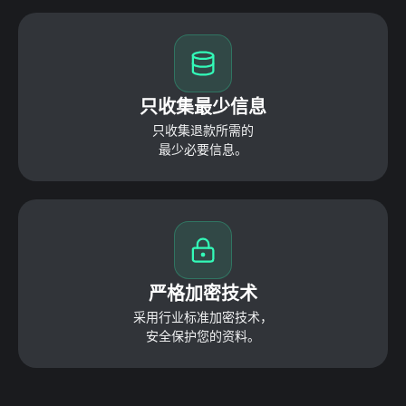
Yong***
这个绝对推荐....不仅价格信息好，而且实际能够退款，不
需要另外操心。使用方法也很方便，一定要试试看！
只收集最少信息
只收集退款所需的
GOOD SELLER SEO
最少必要信息。
运营代购Naver咖啡厅'잘나가는서과장'
运营YouTube频道'잘나가는서과장'
很高兴有这么好的服务为代购卖家服务。我现在使用最多
的Refundy，强烈推荐！
Hong***
严格加密技术
做代购经常使用淘宝，但购买后能退还差价这件事我是第
采用行业标准加密技术，
一次知道；退款金额太惊人了~！
安全保护您的资料。
DinoMom