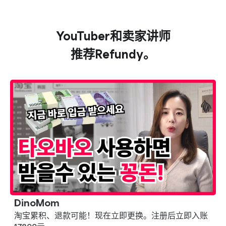
NAM*SOL
YouTuber和卖家讲师
自动退还差价，没有理由不用 :) 做代购的朋友一定要试
试！！！
推荐Refundy。
SELVENGERS LORA
运营YouTube频道'셀벤저스'
运营1万会员'셀벤져스'社区运营者&代表
如果不是真正有帮助的服务，我通常不会推荐，但第一次
看到Refundy的介绍就想推荐给周围的人。这是国内独一
无二的、对卖家真正有益的服务，所以我积极推荐^^ 希望
今后也能用好的服务为个人卖家提供力量！
GUDAE GU
DinoMom
运营代购Naver咖啡厅'구대는구대표'
淘宝累积、退款可能！现在立即更换。注册后立即入账
运营YouTube频道'구대는구대표'