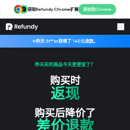
获取Refundy Chrome扩展
添加到Chrome
登录
简体
✨
昨天
St**ar
获得了
140元
退款。
昨天买的商品今天更便宜了？
购买时
返现
购买后降价了
差价退款