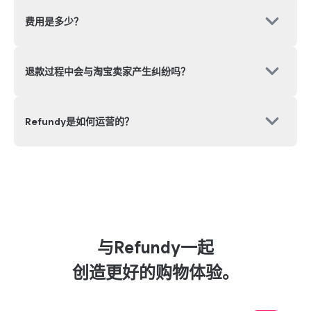
运营YouTube频道'공이냐곰이냐'
费用是多少？
AI自动退款服务！！一切都是自动进行的。起初我半信半
疑，但实际收到几次退款后，现在已经成为不可缺少的必
备服务。经常因价格变动而蒙受损失的朋友，需要额外收
退款过程中会与淘宝卖家产生纠纷吗？
入的朋友，如果还没用过，一定要试试看，真的是令人满
意的服务。
Refundy是如何运营的？
Seung***
什么都不做也能收钱的服务！必须广泛传播！！
KIM META
代购自动化解决方案'Sourcing Clever'代表
运营YouTube频道'김메타'
与Refundy一起
做了几年代购，从没想到有这样的服务！只需点击一次就
创造更好的购物体验。
能自动帮你退款，我认为这是代购卖家必须使用的程序。
我自己也在有效使用，并积极向学员推荐。