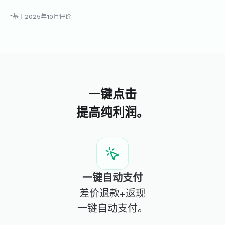
AI自动退款服务！！一切都是自动进行的。起初我半信半
疑，但实际收到几次退款后，现在已经成为不可缺少的必
*基于2025年10月评价
备服务。经常因价格变动而蒙受损失的朋友，需要额外收
入的朋友，如果还没用过，一定要试试看，真的是令人满
意的服务。
Seung***
一键点击
什么都不做也能收钱的服务！必须广泛传播！！
提高纯利润。
KIM META
代购自动化解决方案'Sourcing Clever'代表
运营YouTube频道'김메타'
做了几年代购，从没想到有这样的服务！只需点击一次就
一键自动支付
能自动帮你退款，我认为这是代购卖家必须使用的程序。
差价退款+返现
我自己也在有效使用，并积极向学员推荐。
一键自动支付。