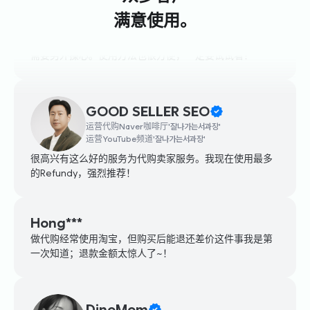
Yong***
满意使用。
这个绝对推荐....不仅价格信息好，而且实际能够退款，不
需要另外操心。使用方法也很方便，一定要试试看！
GOOD SELLER SEO
运营代购Naver咖啡厅'잘나가는서과장'
运营YouTube频道'잘나가는서과장'
很高兴有这么好的服务为代购卖家服务。我现在使用最多
的Refundy，强烈推荐！
Hong***
做代购经常使用淘宝，但购买后能退还差价这件事我是第
一次知道；退款金额太惊人了~！
DinoMom
运营代购讲座'디노맘学校'