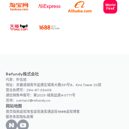
WORKWAYS
运营代购Naver咖啡厅'워크웨이즈'
运营YouTube频道'워크웨이즈'
做代购如果错过退款的话？那就等于在扔钱！💸 使用
Refundy，只需一次点击就能获得隐藏的退款，返现也源
源不断。Workways也强烈推荐！做代购的人现在必须使
用！
LA*LA
Refundy株式会社
真的有自动退款的好服务。现在才知道，真的太幸运了。
代表：朴信旭
地址：京畿道城南市盆唐区城南大路331号8，Kins Tower 20层
营业执照号：294-87-03409
通信销售申报号：第2025-城南盆唐A-0771号
咨询：contact@refundy.co
HIPPO SISTER
网站地图
运营YouTube频道'엄부처'
首页
指南
返现
淘宝返现
速卖通返现
1688返现
博客
服务条款
隐私政策
使用ShopBack时了解到Refundy，立即转换了。比
ShopBack更高的积分率和更快的结算日期，对运营代购商